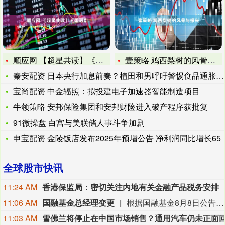
顺应网 【超星共读】《国语》
壹策略 鸡西梨树的风骨与振兴
秦安配资 日本央行加息前奏？植田和男呼吁警惕食品通胀风险
宝尚配资 中金辐照：拟投建电子加速器智能制造项目
牛领策略 安邦保险集团和安邦财险进入破产程序获批复
91微操盘 白宫与美联储人事斗争加剧
申宝配资 金陵饭店发布2025年预增公告 净利润同比增长65
全球股市快讯
11:24 AM
香港保监局：密切关注内地有关金融产品税务安排
11:06 AM
国融基金总经理变更
根据国融基金8月8日公告，总经理毛灵俊因个人原因离任，总经理职位暂由张圆辉代任。根据国融基金安排，该公司董事会选举韩光华拟任公司总经理，待韩光华完成相关程序后履职。
11:03 AM