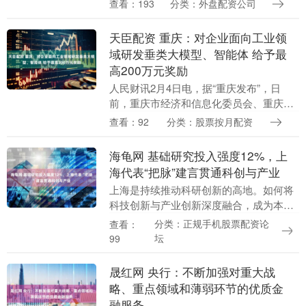
查看：193
分类：外盘配资公司
资”的续约合同里硬生生拽了出来，然后在
零转会费....
天臣配资 重庆：对企业面向工业领
域研发垂类大模型、智能体 给予最
高200万元奖励
人民财讯2月4日电，据“重庆发布”，日
前，重庆市经济和信息化委员会、重庆市
财政局联合发布《重庆市促进实数融合推
查看：92
分类：股票按月配资
动“人工智能+制造”若干政策》，从六个方
面提出了2....
海龟网 基础研究投入强度12%，上
海代表“把脉”建言贯通科创与产业
上海是持续推动科研创新的高地。如何将
科技创新与产业创新深度融合，成为本届
上海两会上热议的话题。 “成果在产业内
分类：正规手机股票配资论
查看：
扩散应用和转化的活动，是科技价值的最
坛
99
终实现。”在4....
晟红网 央行：不断加强对重大战
略、重点领域和薄弱环节的优质金
融服务