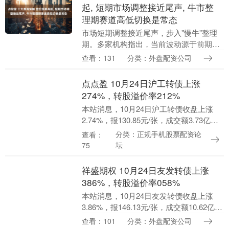
起, 短期市场调整接近尾声, 牛市整
理期赛道高低切换是常态
市场短期调整接近尾声，步入"慢牛"整理
期。多家机构指出，当前波动源于前期交
易过热与结构集中，非趋势反转。建议淡
查看：131
分类：外盘配资公司
化短期波动，调整持仓结构：聚焦消费电
子、创新药、新....
点点盈 10月24日沪工转债上涨
274%，转股溢价率212%
本站消息，10月24日沪工转债收盘上涨
2.74%，报130.85元/张，成交额3.73亿
元，转股溢价率21.2%。 资料显示，沪工
分类：正规手机股票配资论
查看：
转债信用级别为“A”，债券期限....
坛
75
祥盛期权 10月24日友发转债上涨
386%，转股溢价率058%
本站消息，10月24日友发转债收盘上涨
3.86%，报146.13元/张，成交额10.62亿
元，转股溢价率0.58%。 资料显示，友发
查看：101
分类：外盘配资公司