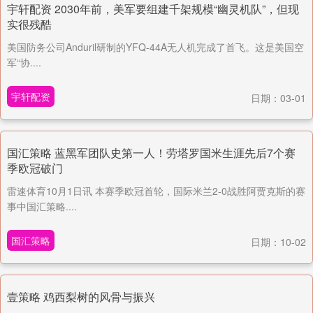
宇轩配资 2030年前，美军要组建千架规模“幽灵机队”，但现
实很残酷
美国防务公司Anduril研制的YFQ-44A无人机完成了首飞。这是美国空
军“协....
宇轩配资
日期：03-01
国汇策略 蓝黑军团队史第一人！劳塔罗国米生涯先后7个赛
季欧冠破门
雷速体育10月1日讯 本赛季欧冠首轮，国际米兰2-0战胜阿贾克斯的赛
事中国汇策略....
国汇策略
日期：10-02
壹策略 鸡西梨树的风骨与振兴