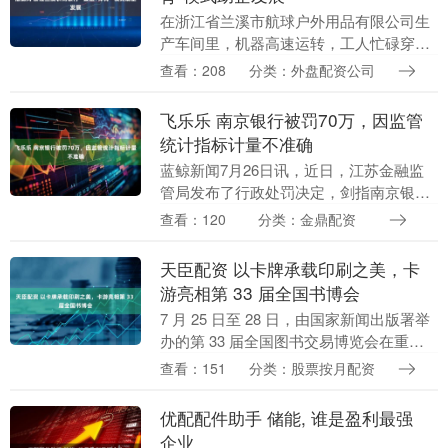
在浙江省兰溪市航球户外用品有限公司生
产车间里，机器高速运转，工人忙碌穿
梭，一批批崭新的篮球正被打包发往全国
查看：208
分类：外盘配资公司
各地。 “浙BA联赛开赛后，我们的订单量
大幅增长。”企....
飞乐乐 南京银行被罚70万，因监管
统计指标计量不准确
蓝鲸新闻7月26日讯，近日，江苏金融监
管局发布了行政处罚决定，剑指南京银行
股份有限公司。 罚单显示，南京银行的主
查看：120
分类：金鼎配资
要违法违规行为是：监管统计指标计量不
准确。 针对....
天臣配资 以卡牌承载印刷之美，卡
游亮相第 33 届全国书博会
7 月 25 日至 28 日，由国家新闻出版署举
办的第 33 届全国图书交易博览会在重庆
国际博览中心盛大召开。作为全球文化创
查看：151
分类：股票按月配资
新领域的领军企业，卡游公司携一系列
创....
优配配件助手 储能, 谁是盈利最强
企业