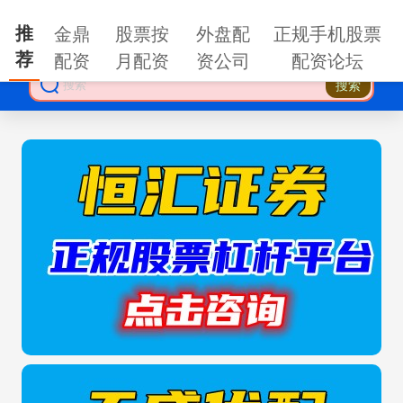
推
金鼎
股票按
外盘配
正规手机股票
荐
配资
月配资
资公司
配资论坛
搜索