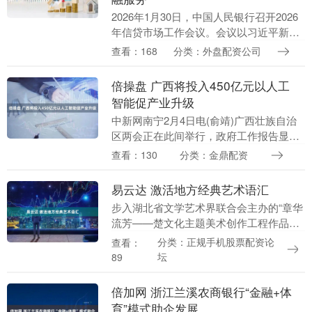
2026年1月30日，中国人民银行召开2026
年信贷市场工作会议。会议以习近平新时
代中国特色社会主义思想为指导，深入学
查看：168
分类：外盘配资公司
习贯彻党的二十届四中全会和中央经济工
作会议....
倍操盘 广西将投入450亿元以人工
智能促产业升级
中新网南宁2月4日电(俞靖)广西壮族自治
区两会正在此间举行，政府工作报告显
示，未来三年广西将安排450亿元人民
查看：130
分类：金鼎配资
币，支持以AI为引领的新质生产力发展。
政府工作报....
易云达 激活地方经典艺术语汇
步入湖北省文学艺术界联合会主办的“章华
流芳——楚文化主题美术创作工程作品
展”，60件作品将楚国800年跌宕风云与文
分类：正规手机股票配资论
查看：
化精魂熔铸于笔墨之间。作为这一创作工
坛
89
程的专家委....
倍加网 浙江兰溪农商银行“金融+体
育”模式助企发展