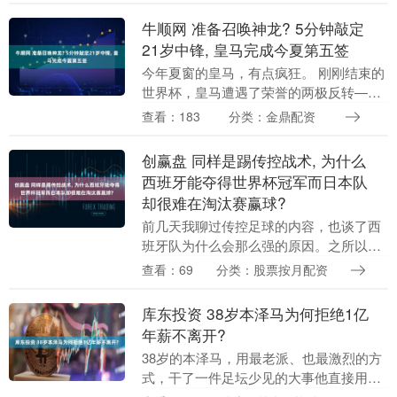
牛顺网 准备召唤神龙? 5分钟敲定
21岁中锋, 皇马完成今夏第五签
今年夏窗的皇马，有点疯狂。 刚刚结束的
世界杯，皇马遭遇了荣誉的两极反转——
以姆巴佩、贝林厄姆、维尼修斯为代表的
查看：183
分类：金鼎配资
球星在世界杯上大放异彩，皇马成为本届
世界杯进球最多....
创赢盘 同样是踢传控战术, 为什么
西班牙能夺得世界杯冠军而日本队
却很难在淘汰赛赢球?
前几天我聊过传控足球的内容，也谈了西
班牙队为什么会那么强的原因。之所以他
们这十多年来进步神速，能够屡次在世界
查看：69
分类：股票按月配资
杯、欧洲杯上获得佳绩，是他们深入理解
了传控的理念，明....
库东投资 38岁本泽马为何拒绝1亿
年薪不离开?
38岁的本泽马，用最老派、也最激烈的方
式，干了一件足坛少见的大事他直接用一
次“无限期罢赛”，把自己从一份近乎“零工