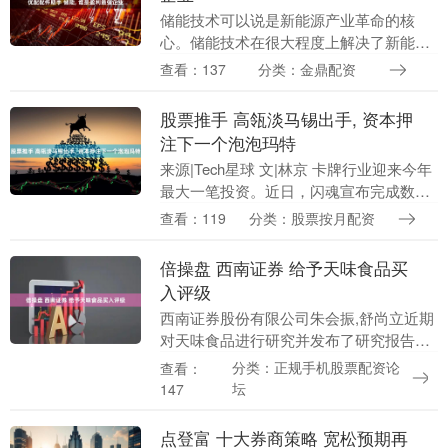
储能技术可以说是新能源产业革命的核
心。储能技术在很大程度上解决了新能源
发电的随机性、波动性问题，可以实现新
查看：137
分类：金鼎配资
能源发电的平滑输出，能有效调节新能源
发电引起的电网电压....
股票推手 高瓴淡马锡出手, 资本押
注下一个泡泡玛特
来源|Tech星球 文|林京 卡牌行业迎来今年
最大一笔投资。近日，闪魂宣布完成数亿
元融资，由高瓴创投领投，高榕创投、凯
查看：119
分类：股票按月配资
辉基金跟投。比起企业本身知名度，闪魂
背后的....
倍操盘 西南证券 给予天味食品买
入评级
西南证券股份有限公司朱会振,舒尚立近期
对天味食品进行研究并发布了研究报告
《2025年中报点评：25Q2收入端改善，盈
分类：正规手机股票配资论
查看：
利能力明显提升》，给予天味食品买入评
坛
147
级。 天....
点登富 十大券商策略 宽松预期再