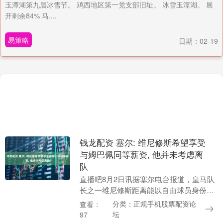
玉潭湖第九届冰雪节。 鸡西地区第一党支部旧址。 冰雪玉潭湖。 展
开剩余84% 马....
易策略
日期：02-19
钱龙配资 塞尔: 维尼修斯希望享受
与姆巴佩同等薪资, 他并未考虑离
队
直播吧8月2日讯据塞尔电台报道，皇马队
长之一维尼修斯距离能以自由球员身份与
其他俱乐部谈判仅剩5个月。目前，维尼修
分类：正规手机股票配资论
查看：
斯与皇家马德里尚未就续约达成一致，这
坛
97
位巴西球星即....