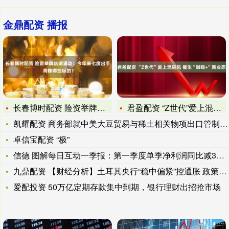
金鼎配资 播报
长春博时配资 险资举牌热潮涌动！今年来七度出手 青睐哪些标的
君盈配资 “Z世代”爱上混搭风 催生“咖啡+”新业态
凯耀配资 商务部就中美大豆贸易与稀土相关物项出口管制相关问题
卓信宝配资 “极”
信德 图解每日互动一季报：第一季度单季净利润同比减336.3
九鼎配资 【财经分析】土耳其央行“稳中偏紧”控通胀 政策协同
爱配投资 50万亿定期存款集中到期，银行理财出招抢市场